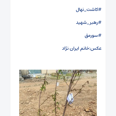
#کاشت_نهال
#رهبر_شهید
#سورمق
عکس:خانم ایران نژاد