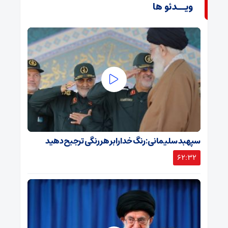
ویــدئو ها
سپهبد سلیمانی: رنگ خدا را بر هر رنگی ترجیح دهید
62:32