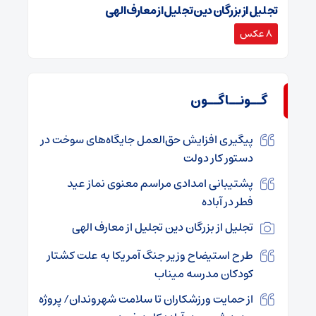
تجلیل از بزرگان دین تجلیل از معارف الهی
8 عکس
گــونــاگــون
پیگیری افزایش حق‌العمل جایگاه‌های سوخت در
دستور کار دولت
پشتیبانی امدادی مراسم معنوی نماز عید
فطر در آباده
تجلیل از بزرگان دین تجلیل از معارف الهی
طرح استیضاح وزیر جنگ آمریکا به علت کشتار
کودکان مدرسه میناب
از حمایت ورزشکاران تا سلامت شهروندان/ پروژه