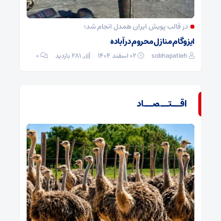
در قالب پویش ایران همدل انجام شد؛
ایزوگام منازل محروم در آباده
sobhapatieh
۰۲ اسفند ۱۴۰۴
281 بازدید
۰
اقــتــصــاد