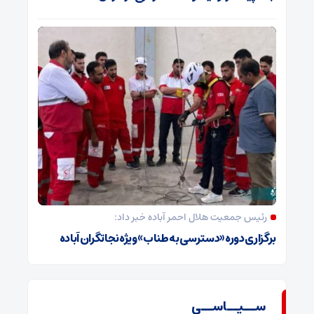
رئیس جمعیت هلال احمر آباده خبر داد:
برگزاری دوره «دسترسی به طناب» ویژه نجاتگران آباده
ســیــاســی