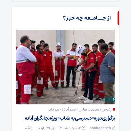
از جــامـعه چه خبر؟
رئیس جمعیت هلال احمر آباده خبر داد:
برگزاری دوره «دسترسی به طناب» ویژه نجاتگران آباده
sobhapatieh
۱۲ مرداد ۱۴۰۵
31 بازدید
۰