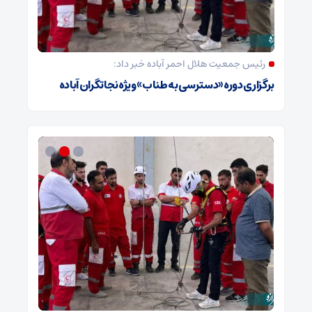
رئیس جمعیت هلال احمر آباده خبر داد:
برگزاری دوره «دسترسی به طناب» ویژه نجاتگران آباده