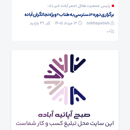
رئیس جمعیت هلال احمر آباده خبر داد:
صبح آپ
برگزاری دوره «دسترسی به طناب» ویژه نجاتگران آباده
معرفی رئ
sobhapatieh
۱۲ مرداد ۱۴۰۵
31 بازدید
atieh
۰
۰