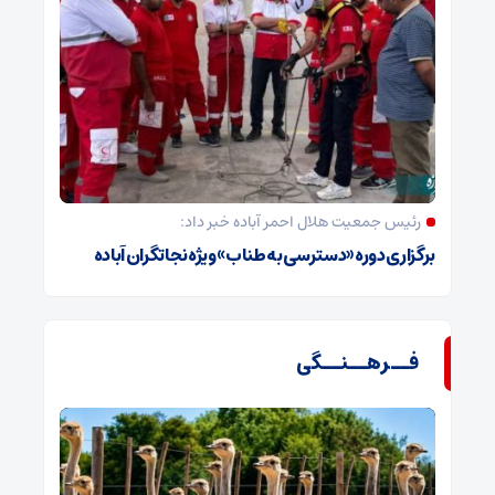
رئیس جمعیت هلال احمر آباده خبر داد:
برگزاری دوره «دسترسی به طناب» ویژه نجاتگران آباده
فــرهــنــگی