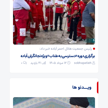
رئیس جمعیت هلال احمر آباده خبر داد:
برگزاری دوره «دسترسی به طناب» ویژه نجاتگران آباده
sobhapatieh
۱۲ مرداد ۱۴۰۵
41 بازدید
۰
ویــدئو ها