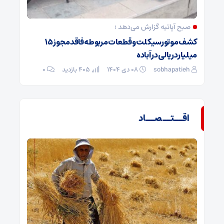
صبح آپاتیه گزارش می‌دهد ؛
کشف موتورسیکلت و قطعات مربوطه فاقد مجوز ۱۵
میلیارد ریالی در آباده
sobhapatieh
۰۸ دی ۱۴۰۴
405 بازدید
۰
اقــتــصــاد