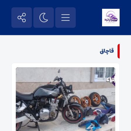
قاچاق