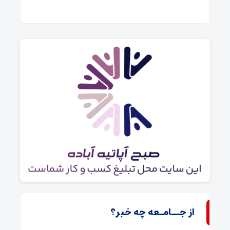
۰
از جــامـعه چه خبر؟