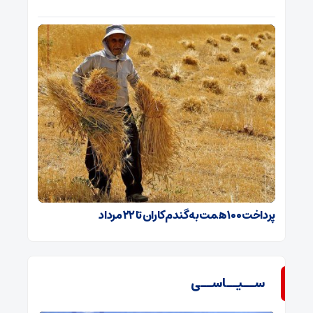
پرداخت ۱۰۰ همت به گندم‌کاران تا ۲۲ مرداد
ســیــاســی