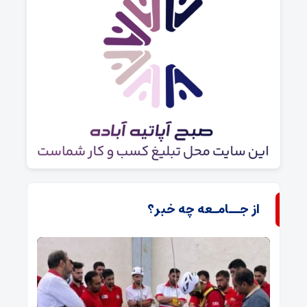
از جــامـعه چه خبر؟