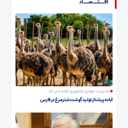
اقــتــصــاد
مدیریت جهادی کشاورزی آباده خبر داد:
آباده پیشتاز تولید گوشت شترمرغ در فارس