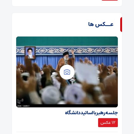
عــکس ها
جلسه رهبر با اساتید دانشگاه
12 عکس