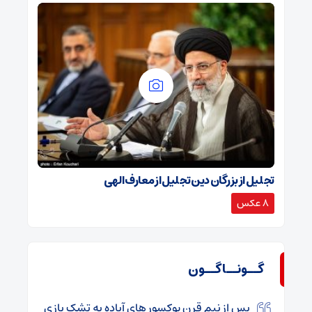
تجلیل از بزرگان دین تجلیل از معارف الهی
8 عکس
گــونــاگــون
پس از نیم قرن بوکسور های آباده به تشک بازی