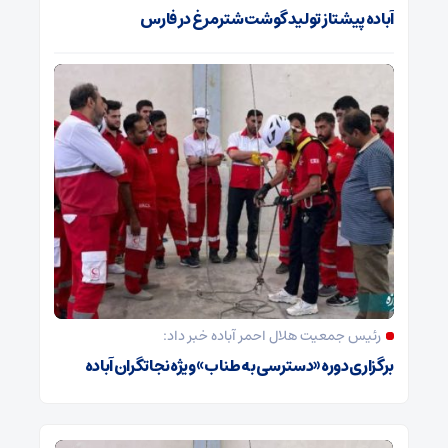
آباده پیشتاز تولید گوشت شترمرغ در فارس
رئیس جمعیت هلال احمر آباده خبر داد:
برگزاری دوره «دسترسی به طناب» ویژه نجاتگران آباده