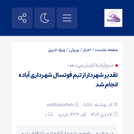
صفحه نخست
/
اخبار
/
ورزش
/
ویژه خبری
صبح آپاتیه گزارش می‌دهد ؛
تقدیر شهردار از تیم فوتسال شهرداری آباده
انجام شد
کد نوشته: 858
sobhapatieh
۰۷ دی ۱۴۰۴
434 بازدید
۰
در مراسمی باحضور شهردار آباده از ورزشکاران تیم