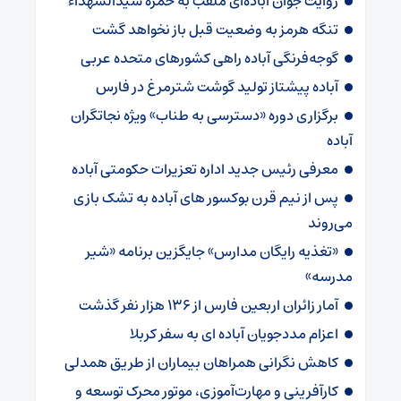
روایت جوان آباده‌ای ملقب به حمزه سیدالشهداء
تنگه هرمز به وضعیت قبل باز نخواهد گشت
گوجه‌فرنگی آباده راهی کشورهای متحده عربی
آباده پیشتاز تولید گوشت شترمرغ در فارس
برگزاری دوره «دسترسی به طناب» ویژه نجاتگران
آباده
معرفی رئیس جدید اداره تعزیرات حکومتی آباده
پس از نیم قرن بوکسور های آباده به تشک بازی
می‌روند
«تغذیه رایگان مدارس» جایگزین برنامه «شیر
مدرسه»
آمار زائران اربعین فارس از ۱۳۶ هزار نفر گذشت
اعزام مددجویان آباده ای به سفر کربلا
کاهش نگرانی همراهان بیماران از طریق همدلی
کارآفرینی و مهارت‌آموزی، موتور محرک توسعه و