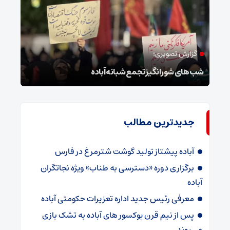
گزارش تصویری؛
ام
شب‌های شورانگیز تجمع شبانه آباده
وضعی
جدیدترین مطالب
آباده پیشتاز تولید گوشت شترمرغ در فارس
برگزاری دوره «دسترسی به طناب» ویژه نجاتگران
آباده
معرفی رئیس جدید اداره تعزیرات حکومتی آباده
پس از نیم قرن بوکسور های آباده به تشک بازی
می‌روند