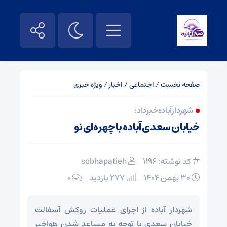
صفحه نخست
/
اجتماعی
/
اخبار
/
ویژه خبری
شهردار آباده خبر داد؛
خیابان سعدی آباده با چهره‌ای نو
کد نوشته: 1196
sobhapatieh
۳۰ بهمن ۱۴۰۴
277 بازدید
۰
شهردار آباده از اجرای عملیات روکش آسفالت
خيابان‌ سعدی با توجه به مساعد شدن هواخبر