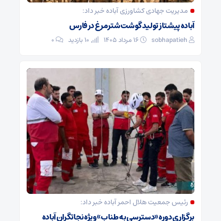
مدیریت جهادی کشاورزی آباده خبر داد:
آباده پیشتاز تولید گوشت شترمرغ در فارس
sobhapatieh
۱۶ مرداد ۱۴۰۵
10 بازدید
۰
رئیس جمعیت هلال احمر آباده خبر داد:
برگزاری دوره «دسترسی به طناب» ویژه نجاتگران آباده