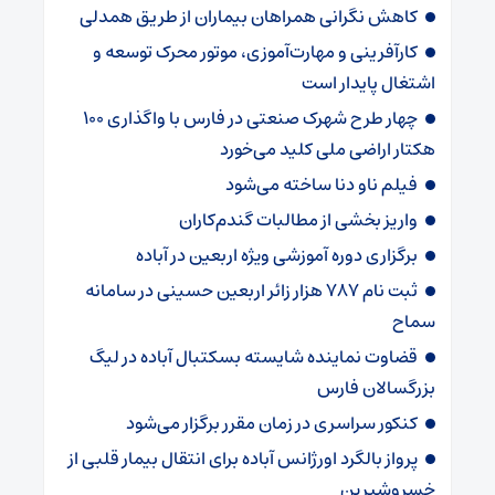
کاهش نگرانی همراهان بیماران از طریق همدلی
کارآفرینی و مهارت‌آموزی، موتور محرک توسعه و
اشتغال پایدار است
چهار طرح شهرک صنعتی در فارس با واگذاری ۱۰۰
هکتار اراضی ملی کلید می‌خورد
فیلم ناو دنا ساخته‌ می‌شود
واریز بخشی از مطالبات گندم‌کاران
برگزاری دوره آموزشی ویژه اربعین در آباده
ثبت نام ۷۸۷ هزار زائر اربعین حسینی در سامانه
سماح
قضاوت نماینده شایسته بسکتبال آباده در لیگ
بزرگسالان فارس
کنکور سراسری در زمان مقرر برگزار می‌شود
پرواز بالگرد اورژانس آباده برای انتقال بیمار قلبی از
خسروشیرین