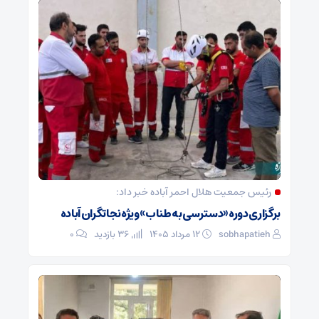
رئیس جمعیت هلال احمر آباده خبر داد:
برگزاری دوره «دسترسی به طناب» ویژه نجاتگران آباده
sobhapatieh
۱۲ مرداد ۱۴۰۵
36 بازدید
۰