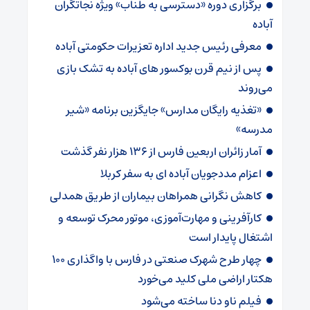
برگزاری دوره «دسترسی به طناب» ویژه نجاتگران
آباده
معرفی رئیس جدید اداره تعزیرات حکومتی آباده
پس از نیم قرن بوکسور های آباده به تشک بازی
می‌روند
«تغذیه رایگان مدارس» جایگزین برنامه «شیر
مدرسه»
آمار زائران اربعین فارس از ۱۳۶ هزار نفر گذشت
اعزام مددجویان آباده ای به سفر کربلا
کاهش نگرانی همراهان بیماران از طریق همدلی
کارآفرینی و مهارت‌آموزی، موتور محرک توسعه و
اشتغال پایدار است
چهار طرح شهرک صنعتی در فارس با واگذاری ۱۰۰
هکتار اراضی ملی کلید می‌خورد
فیلم ناو دنا ساخته‌ می‌شود