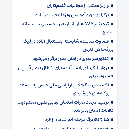
واریز بخشی از مطالبات گندم‌کاران
برگزاری دوره آموزشی ویژه اربعین در آباده
ثبت نام ۷۸۷ هزار زائر اربعین حسینی در سامانه
سماح
قضاوت نماینده شایسته بسکتبال آباده در لیگ
بزرگسالان فارس
کنکور سراسری در زمان مقرر برگزار می‌شود
پرواز بالگرد اورژانس آباده برای انتقال بیمار قلبی از
خسروشیرین
اختصاص ۴۰۰ هکتار از اراضی ملی فارس به توسعه
نیروگاه‌های خورشیدی
ترمیم مجدد نمرات امتحان نهایی بدون محدودیت
دفعات امکان‌پذیر شد
شارژ کالابرگ‌ مرحله آخر تیرماه از فردا
خونخواهی مردم سورمق هرشب ادامه دارد