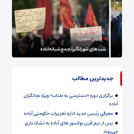
گزارش تصویری؛
ام
شب‌های شورانگیز تجمع شبانه آباده
وضعی
جدیدترین مطالب
برگزاری دوره «دسترسی به طناب» ویژه نجاتگران
آباده
معرفی رئیس جدید اداره تعزیرات حکومتی آباده
پس از نیم قرن بوکسور های آباده به تشک بازی
می‌روند