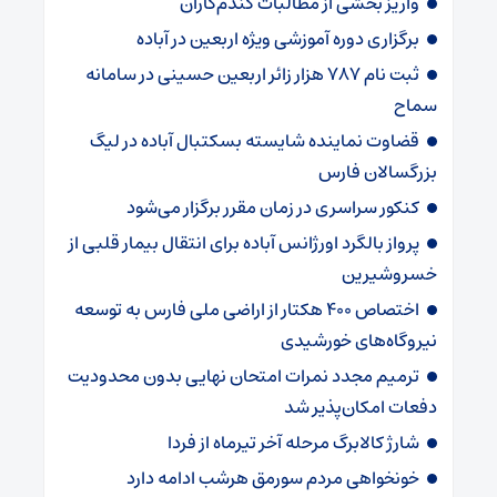
واریز بخشی از مطالبات گندم‌کاران
برگزاری دوره آموزشی ویژه اربعین در آباده
ثبت نام ۷۸۷ هزار زائر اربعین حسینی در سامانه
سماح
قضاوت نماینده شایسته بسکتبال آباده در لیگ
بزرگسالان فارس
کنکور سراسری در زمان مقرر برگزار می‌شود
پرواز بالگرد اورژانس آباده برای انتقال بیمار قلبی از
خسروشیرین
اختصاص ۴۰۰ هکتار از اراضی ملی فارس به توسعه
نیروگاه‌های خورشیدی
ترمیم مجدد نمرات امتحان نهایی بدون محدودیت
دفعات امکان‌پذیر شد
شارژ کالابرگ‌ مرحله آخر تیرماه از فردا
خونخواهی مردم سورمق هرشب ادامه دارد