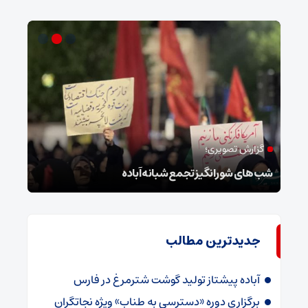
گزارش تصویری؛
ام
شب‌های شورانگیز تجمع شبانه آباده
وضعی
جدیدترین مطالب
آباده پیشتاز تولید گوشت شترمرغ در فارس
برگزاری دوره «دسترسی به طناب» ویژه نجاتگران