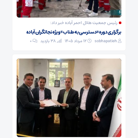
رئیس جمعیت هلال احمر آباده خبر داد:
برگزاری دوره «دسترسی به طناب» ویژه نجاتگران آباده
sobhapatieh
۱۲ مرداد ۱۴۰۵
38 بازدید
۰