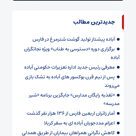
جدیدترین مطالب
آباده پیشتاز تولید گوشت شترمرغ در فارس
برگزاری دوره «دسترسی به طناب» ویژه نجاتگران
آباده
معرفی رئیس جدید اداره تعزیرات حکومتی آباده
پس از نیم قرن بوکسور های آباده به تشک بازی
می‌روند
«تغذیه رایگان مدارس» جایگزین برنامه «شیر
مدرسه»
آمار زائران اربعین فارس از ۱۳۶ هزار نفر گذشت
اعزام مددجویان آباده ای به سفر کربلا
کاهش نگرانی همراهان بیماران از طریق همدلی