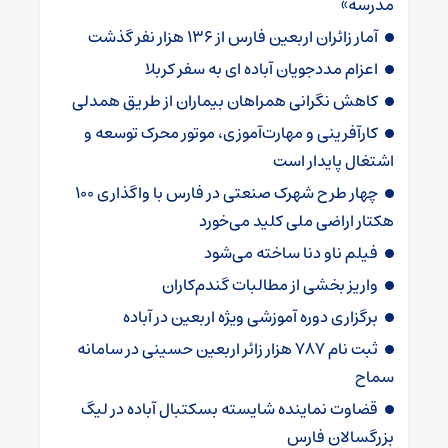
مدرسه»
آمار زائران اربعین فارس از ۱۳۶ هزار نفر گذشت
اعزام مددجویان آباده ای به سفر کربلا
کاهش نگرانی همراهان بیماران از طریق همدلی
کارآفرینی و مهارت‌آموزی، موتور محرک توسعه و
اشتغال پایدار است
چهار طرح شهرک صنعتی در فارس با واگذاری ۱۰۰
هکتار اراضی ملی کلید می‌خورد
فیلم ناو دنا ساخته‌ می‌شود
واریز بخشی از مطالبات گندم‌کاران
برگزاری دوره آموزشی ویژه اربعین در آباده
ثبت نام ۷۸۷ هزار زائر اربعین حسینی در سامانه
سماح
قضاوت نماینده شایسته بسکتبال آباده در لیگ
بزرگسالان فارس