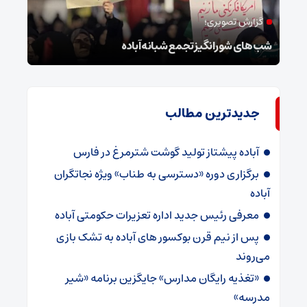
گزارش تصویری؛
ام
شب‌های شورانگیز تجمع شبانه آباده
وضعی
جدیدترین مطالب
آباده پیشتاز تولید گوشت شترمرغ در فارس
برگزاری دوره «دسترسی به طناب» ویژه نجاتگران
آباده
معرفی رئیس جدید اداره تعزیرات حکومتی آباده
پس از نیم قرن بوکسور های آباده به تشک بازی
می‌روند
«تغذیه رایگان مدارس» جایگزین برنامه «شیر
مدرسه»