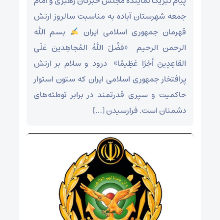
پیام تبریک نماینده مجلس خبرگان رهبری و امام
جمعه شهرستان آباده به مناسبت سالروز ارتش
قهرمان جمهوری اسلامی ایران
بسم الله
الرحمن الرحیم ‌ «فضَّلَ اللهُ المُجاهِدینَ عَلَی
القاعِدِینَ أَجْرًا عَظِیمًا» ‌ درود و سلام بر ارتش
پرافتخار جمهوری اسلامی ایران که ستون استوار
حاکمیت و سپری قدرتمند در برابر توطئه‌های
دشمنان است. فرارسیدن […]