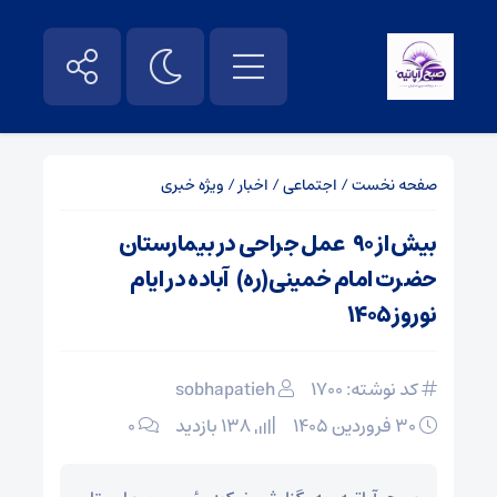
صفحه نخست
/
اجتماعی
/
اخبار
/
ویژه خبری
بیش از ۹۰ عمل جراحی در بیمارستان
حضرت امام خمینی(ره) آباده در ایام
نوروز۱۴۰۵
کد نوشته: 1700
sobhapatieh
۳۰ فروردین ۱۴۰۵
138 بازدید
۰