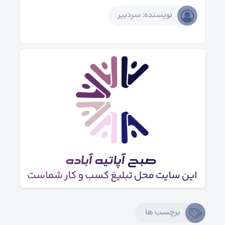
نویسنده: سردبیر
برچسب ها