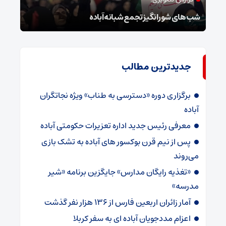
شب‌های شورانگیز تجمع شبانه آباده
وضعی
جدیدترین مطالب
برگزاری دوره «دسترسی به طناب» ویژه نجاتگران
آباده
معرفی رئیس جدید اداره تعزیرات حکومتی آباده
پس از نیم قرن بوکسور های آباده به تشک بازی
می‌روند
«تغذیه رایگان مدارس» جایگزین برنامه «شیر
مدرسه»
آمار زائران اربعین فارس از ۱۳۶ هزار نفر گذشت
اعزام مددجویان آباده ای به سفر کربلا