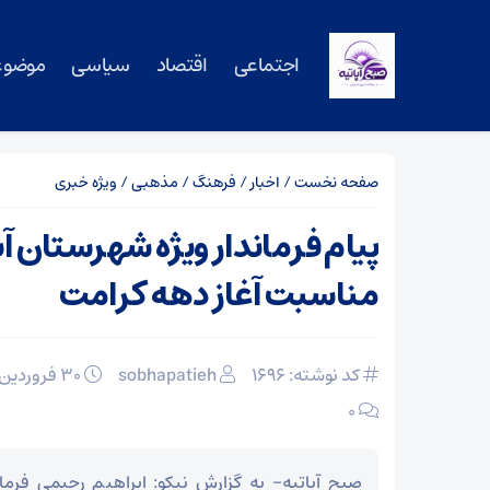
اجتماعی
اقتصاد
سیاسی
موضوع
صفحه نخست
/
اخبار
/
فرهنگ
/
مذهبی
/
ویژه خبری
پیام فرماندار ویژه شهرستان آب
مناسبت آغاز دهه‌ کرامت
کد نوشته: 1696
sobhapatieh
۳۰ فروردین ۱۴۰۵
۰
صبح آپاتیه- به گزارش نیکو: ابراهیم رحیمی فرما