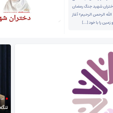
د دختران شهید جنگ رمضان
له الرحمن الرحیم» آغاز
زمین را با خود […]
امام جمعه آباده:
تنگه هرمز به وضعیت قبل باز نخواهد گشت
خونخ