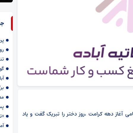
جد
پرداخت ۱۰۰ 
رو
تن
گو
آب
بر
مع
پس
می آغاز دهه کرامت ،روز دختر را تبریک گفت و یاد
«ت
آمار