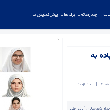
ات
چند رسانه
برگه ها
پیش نمایش ها
اده به
96 بازدید
ندار شهرستان آباده طی