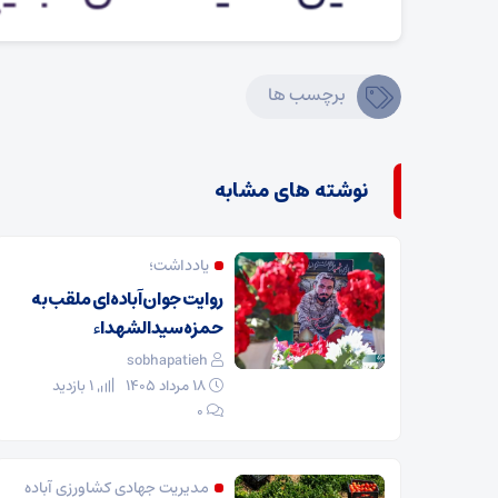
برچسب ها
نوشته های مشابه
یادداشت؛
روایت جوان آباده‌ای ملقب به
حمزه سیدالشهداء
sobhapatieh
۱۸ مرداد ۱۴۰۵
1 بازدید
۰
مدیریت جهادی کشاورزی آباده