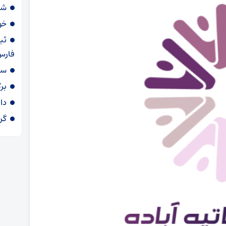
شار
خو
ثب
فارس
سا
برگ
دارو ۵۴ د
گرم