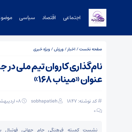
اجتماعی
اقتصاد
سیاسی
موضوع
صفحه نخست
/
اخبار
/
ورزش
/
ویژه خبری
نام‌گذاری کاروان تیم ملی در جا
عنوان «میناب ۱۶۸»
کد نوشته: 1847
sobhapatieh
۰۸ اردیبهشت ۱۴۰۵
۰
نشست کمیته فرهنگی جام جهانی فوتبال به