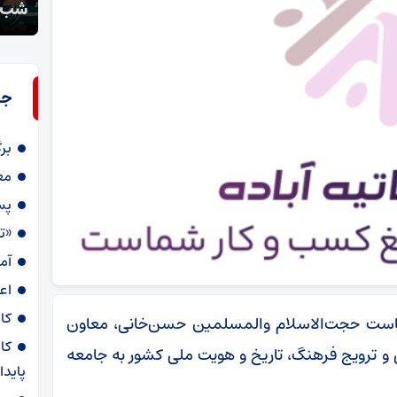
خونخواهی مردم سورمق هرشب ادامه دارد
شب‌ه
جد
بر
مع
پس
«ت
آمار
اعز
کا
یاست حجت‌الاسلام والمسلمین حسن‌خانی، معاون
کا
 ترویج فرهنگ، تاریخ و هویت ملی کشور به جامعه
پایدا