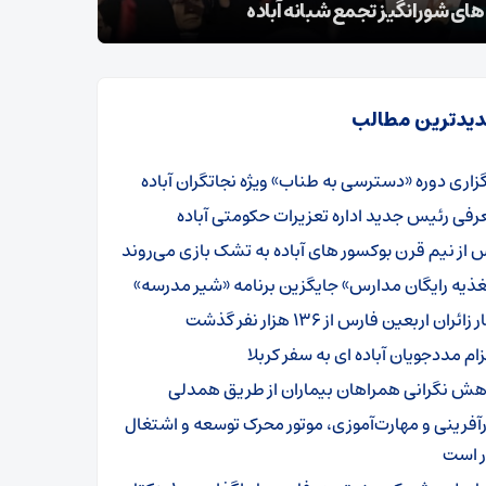
ای شورانگیز تجمع شبانه آباده
وضعیت معی
یدترین مطالب
گزاری دوره «دسترسی به طناب» ویژه نجاتگران آباده
رفی رئیس جدید اداره تعزیرات حکومتی آباده
 از نیم قرن بوکسور های آباده به تشک بازی می‌روند
غذیه رایگان مدارس» جایگزین برنامه «شیر مدرسه»
 زائران اربعین فارس از ۱۳۶ هزار نفر گذشت
ام مددجویان آباده ای به سفر کربلا
هش نگرانی همراهان بیماران از طریق همدلی
رآفرینی و مهارت‌آموزی، موتور محرک توسعه و اشتغال
ر است