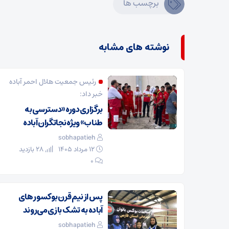
برچسب ها
نوشته های مشابه
رئیس جمعیت هلال احمر آباده
خبر داد:
برگزاری دوره «دسترسی به
طناب» ویژه نجاتگران آباده
sobhapatieh
۱۲ مرداد ۱۴۰۵
28 بازدید
۰
پس از نیم قرن بوکسور های
آباده به تشک بازی می‌روند
sobhapatieh