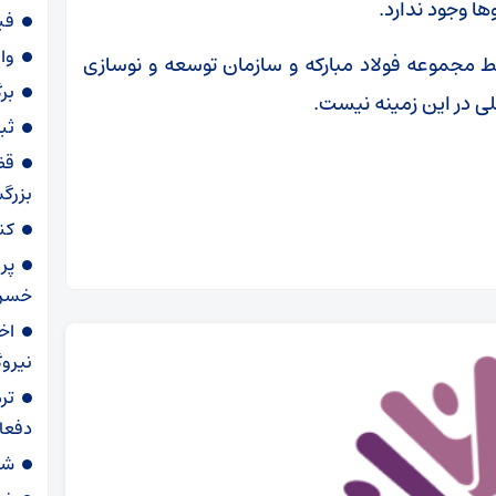
ها وجود ندارد.
فی
وا
سط مجموعه فولاد مبارکه و سازمان توسعه و نوسازی
برگ
ی در این زمینه نیست.
ثبت نام ۷۸۷ ه
قض
بزرگ
کن
پرو
خسرو
نیرو
تر
دفعا
شار