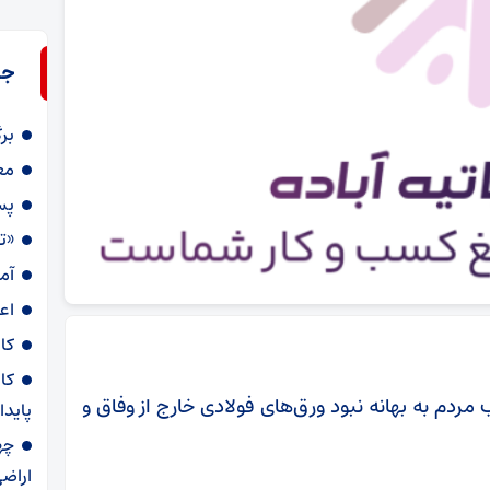
جد
بر
مع
پس
«ت
آمار
اعز
کا
کا
ردم به بهانه نبود ورق‌های فولادی خارج از وفاق و
پایدا
اراضی