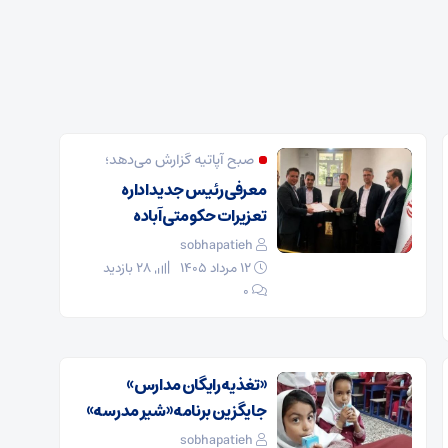
صبح آپاتیه گزارش می‌دهد؛
معرفی رئیس جدید اداره
تعزیرات حکومتی آباده
sobhapatieh
۱۲ مرداد ۱۴۰۵
28 بازدید
۰
«تغذیه رایگان مدارس»
جایگزین برنامه «شیر مدرسه»
sobhapatieh