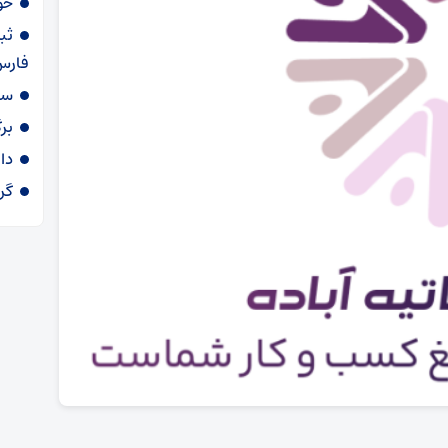
خو
ثب
فارس
سا
برگ
دارو ۵۴ د
گرم