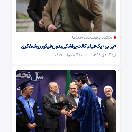
منتقد و نویسنده سینما
«تی‌تی» یک فیلم کالت یواشکی بدون فیگور روشنفکری
۰۴ دی ۱۳۹۸
440 بازدید
۰