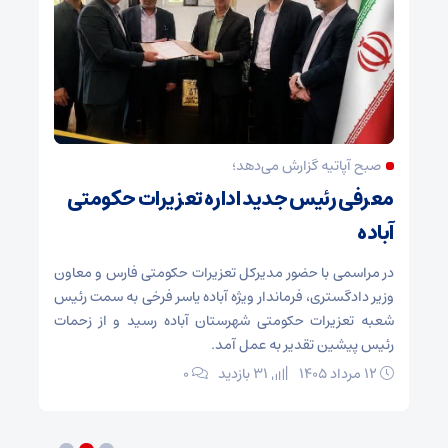
صبح آپاتیه گزارش می‌دهد؛
معرفی رئیس جدید اداره تعزیرات حکومتی
پس 
آباده
باز
ره
ای
در مراسمی با حضور مدیرکل تعزیرات حکومتی فارس و معاون
به 
 و
وزیر دادگستری، فرماندار ویژه آباده یاسر فرخی به سمت رئیس
شعبه تعزیرات حکومتی شهرستان آباده رسید و از زحمات
قهرم
رئیس پیشین تقدیر به عمل آمد.
زهرا
۱۲ مرداد ۱۴۰۵
31 بازدید
۰
نقطه
است