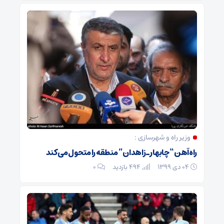
وزیر راه و شهرسازی :
راه‌آهن “چابهار ـ زاهدان” منطقه را متحول می کند
۰۴ دی ۱۳۹۹
494 بازدید
۰