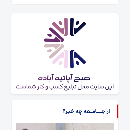
از جــامـعه چه خبر؟