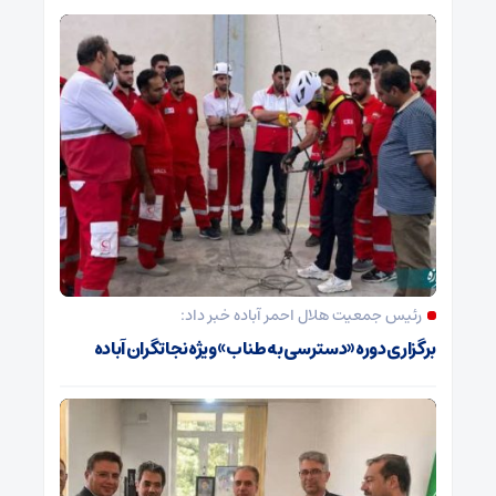
رئیس جمعیت هلال احمر آباده خبر داد:
برگزاری دوره «دسترسی به طناب» ویژه نجاتگران آباده