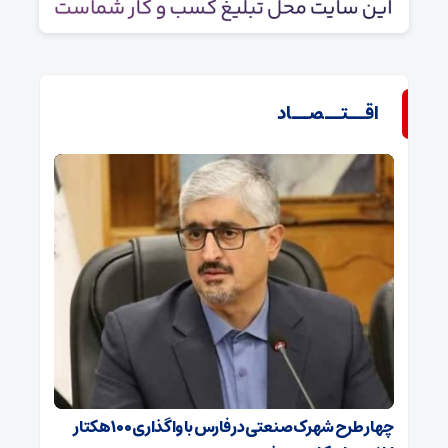
اقــتــصــاد
چهار طرح شهرک صنعتی در فارس با واگذاری ۱۰۰ هکتار