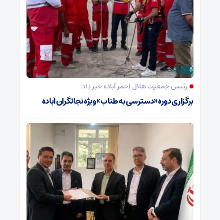
رئیس جمعیت هلال احمر آباده خبر داد:
برگزاری دوره «دسترسی به طناب» ویژه نجاتگران آباده