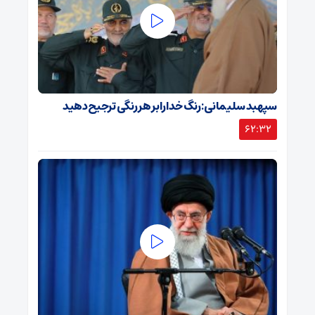
سپهبد سلیمانی: رنگ خدا را بر هر رنگی ترجیح دهید
62:32