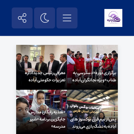
برگزاری دوره «دسترسی به
معرفی رئیس جدید اداره
طناب» ویژه نجاتگران آباده
تعزیرات حکومتی آباده
«تغذیه رایگان مدارس»
پس از نیم قرن بوکسور های
جایگزین برنامه «شیر
آباده به تشک بازی می‌روند
مدرسه»