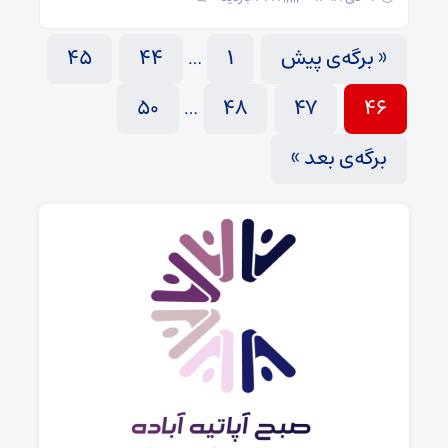
« برگه‌ی پیش
1
44
45
…
50
48
47
46
…
برگه‌ی بعد »