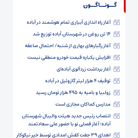
گــونــاگــون
آغاز راه اندازی آبیاری تمام هوشمند در آباده
۱۴ تن روغن در شهرستان آباده توزیع شد
آغاز رگبارهای بهاری از شنبه/ احتمال صاعقه
افزایش یکباره قیمت خودرو منطقی نیست
آغاز برداشت زردآلوی آباده‌ای
توقیف ۴ هزار لیتر گازوئیل در آباده
زولبیا و بامیه به ۴۹۵ هزار تومان رسید
مدارس کماکان مجازی است
انتصاب رئیس جدید هیئت والیبال شهرستان
آباده؛ آغاز فصلی نو با حضور علی سعادتمند
اهدای ۳۹ جفت کفش امدادی توسط خیر نیکوکار