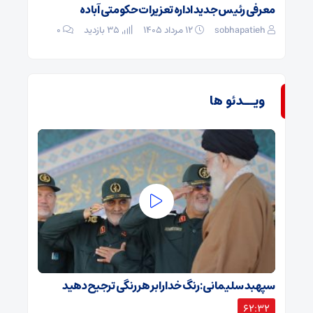
معرفی رئیس جدید اداره تعزیرات حکومتی آباده
sobhapatieh
۱۲ مرداد ۱۴۰۵
35 بازدید
۰
ویــدئو ها
سپهبد سلیمانی: رنگ خدا را بر هر رنگی ترجیح دهید
62:32