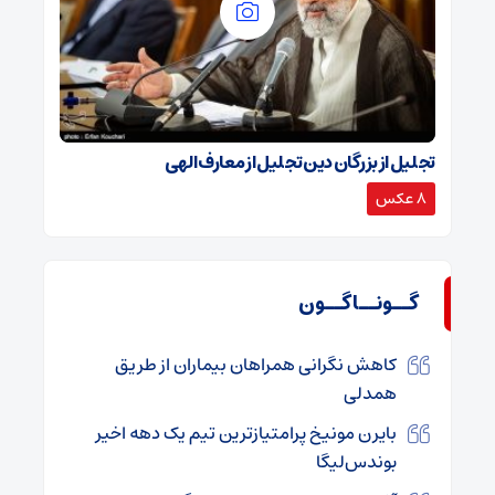
تجلیل از بزرگان دین تجلیل از معارف الهی
8 عکس
گــونــاگــون
کاهش نگرانی همراهان بیماران از طریق
همدلی
بایرن مونیخ پرامتیازترین تیم یک دهه اخیر
بوندس‌لیگا