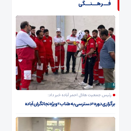
فــرهــنــگی
رئیس جمعیت هلال احمر آباده خبر داد:
برگزاری دوره «دسترسی به طناب» ویژه نجاتگران آباده