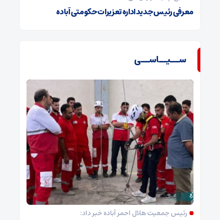
معرفی رئیس جدید اداره تعزیرات حکومتی آباده
ســیــاســی
رئیس جمعیت هلال احمر آباده خبر داد: