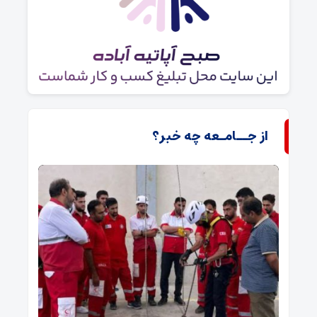
از جــامـعه چه خبر؟