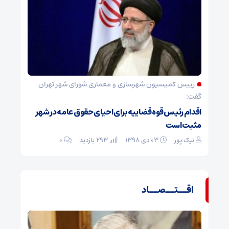
رییس کمیسیون شهرسازی و معماری شورای شهر تهران
گفت:
اقدام رئیس قوه قضاییه برای احیای حقوق عامه در شهر
مثبت است
نیک پور
۰۳ دی ۱۳۹۸
293 بازدید
۰
اقــتــصــاد