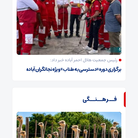
رئیس جمعیت هلال احمر آباده خبر داد:
برگزاری دوره «دسترسی به طناب» ویژه نجاتگران آباده
فــرهــنــگی