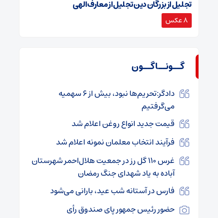
تجلیل از بزرگان دین تجلیل از معارف الهی
8 عکس
گــونــاگــون
دادگر:تحریم‌ها نبود، بیش از 6 سهمیه
می‌گرفتیم
قیمت‌ جدید انواع روغن اعلام شد
فرآیند انتخاب معلمان نمونه اعلام شد
غرس ۱۱۰ گل رز در جمعیت هلال‌احمر شهرستان
آباده به یاد شهدای جنگ رمضان
فارس در آستانه شب عید، بارانی می‌شود
حضور رئیس جمهور پای صندوق رأی