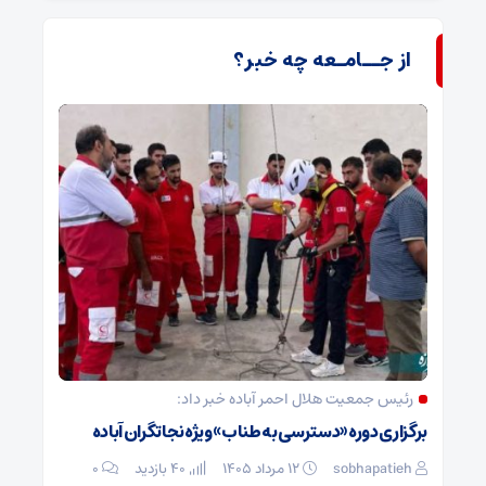
از جــامـعه چه خبر؟
رئیس جمعیت هلال احمر آباده خبر داد:
برگزاری دوره «دسترسی به طناب» ویژه نجاتگران آباده
sobhapatieh
۱۲ مرداد ۱۴۰۵
40 بازدید
۰