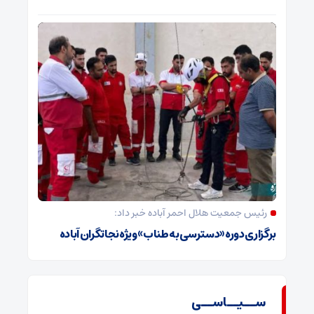
رئیس جمعیت هلال احمر آباده خبر داد:
برگزاری دوره «دسترسی به طناب» ویژه نجاتگران آباده
ســیــاســی