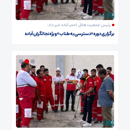
رئیس جمعیت هلال احمر آباده خبر داد:
برگزاری دوره «دسترسی به طناب» ویژه نجاتگران آباده