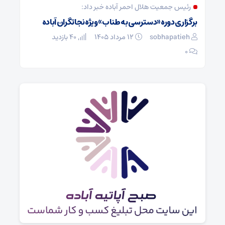
رئیس جمعیت هلال احمر آباده خبر داد:
صبح آپ
برگزاری دوره «دسترسی به طناب» ویژه نجاتگران آباده
معرفی رئ
sobhapatieh
۱۲ مرداد ۱۴۰۵
40 بازدید
atieh
۰
۰