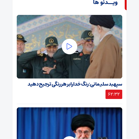
ویــدئو ها
سپهبد سلیمانی: رنگ خدا را بر هر رنگی ترجیح دهید
62:32