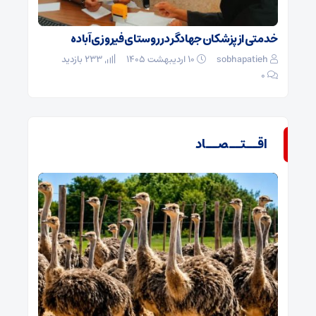
خدمتی از پزشکان جهادگر در روستای فیروزی آباده
sobhapatieh
۱۰ اردیبهشت ۱۴۰۵
233 بازدید
۰
اقــتــصــاد