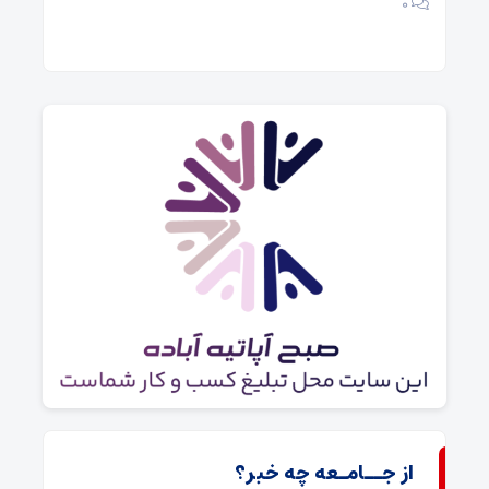
atieh
۰
۰
از جــامـعه چه خبر؟