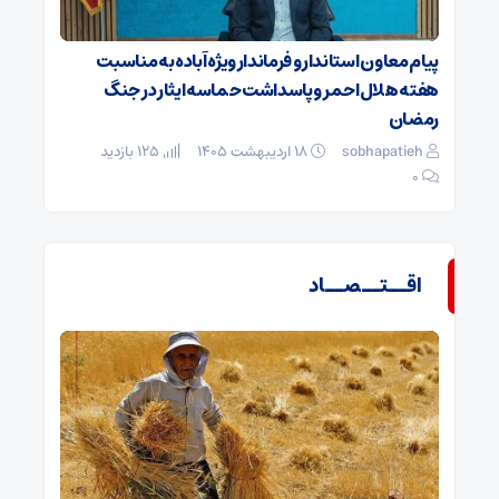
پیام معاون استاندار و فرماندار ویژه آباده به مناسبت
هفته هلال‌احمر و پاسداشت حماسه ایثار در جنگ
رمضان
sobhapatieh
۱۸ اردیبهشت ۱۴۰۵
125 بازدید
۰
اقــتــصــاد