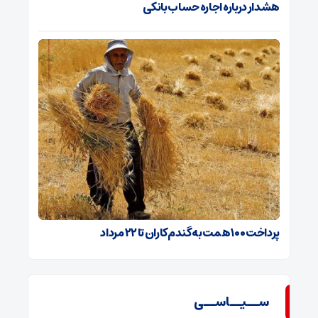
هشدار درباره اجاره حساب بانکی
پرداخت ۱۰۰ همت به گندم‌کاران تا ۲۲ مرداد
ســیــاســی