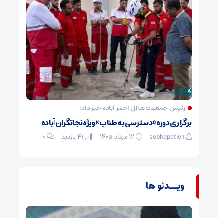
رئیس جمعیت هلال احمر آباده خبر داد:
برگزاری دوره «دسترسی به طناب» ویژه نجاتگران آباده
sobhapatieh
۱۲ مرداد ۱۴۰۵
41 بازدید
۰
ویــدئو ها