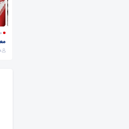
رئیس جمعیت هلال احمر آباده خبر داد:
صبح
برگزاری دوره «دسترسی به طناب» ویژه نجاتگران آباده
معرف
sobhapatieh
۱۲ مرداد ۱۴۰۵
28 بازدید
۰
eh