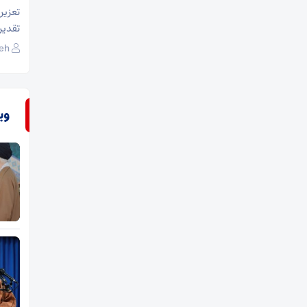
تعزیر
تقدیر
eh
وی