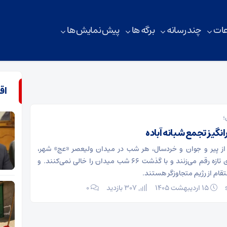
ات
چند رسانه
برگه ها
پیش نمایش ها
اق
؛
گیز تجمع شبانه آباده
 از پیر و جوان و خردسال، هر شب در میدان ولیعصر «عج» شهر،
حماسه و سوژه‌ای تازه رقم می‌زنند و با گذشت ۶۶ شب میدان را خالی نمی‌کنند. و
قام از رژیم متجاوزگر هستند.
۱۵ اردیبهشت ۱۴۰۵
307 بازدید
۰