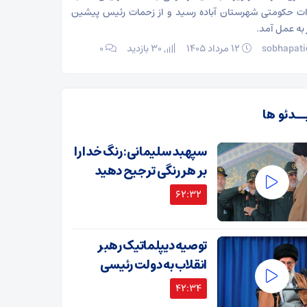
ات حکومتی شهرستان آباده رسید و از زحمات رئیس پیشین
 به عمل آمد.
sobhapati
۱۲ مرداد ۱۴۰۵
30 بازدید
۰
ــدئو ها
سپهبد سلیمانی: رنگ خدا را
بر هر رنگی ترجیح دهید
62:32
توصیه دیپلماتیک رهبر
انقلاب به دولت رئیسی
42:34