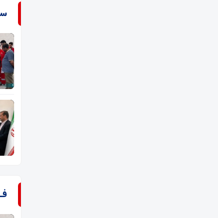
سـ
فـ