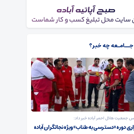
 جــامـعه چه خبر؟
س جمعیت هلال احمر آباده خبر داد:
اری دوره «دسترسی به طناب» ویژه نجاتگران آباده