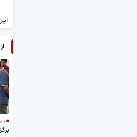
از
رئی
برگز