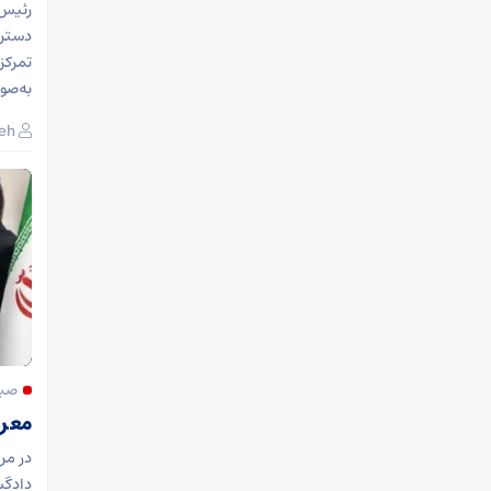
رئیس 
دسترس
تمرکز
به‌صو
eh
صبح
معرف
در مر
دادگس