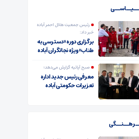
ـیــاســی
رئیس جمعیت هلال احمر آباده
خبر داد:
برگزاری دوره «دسترسی به
طناب» ویژه نجاتگران آباده
صبح آپاتیه گزارش می‌دهد؛
معرفی رئیس جدید اداره
تعزیرات حکومتی آباده
ـرهــنــگی